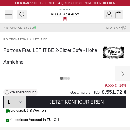
HIER DAS AKTIONS-, OUTLET- & QUICK SHIP SORTIMENT ENTDECKEN
Villa Schmidt
Search
Shopp
+49 (0)40 727 33 33 3
WHATSAPP
POLTRONA FRAU
/
LET IT BE
Poltrona Frau LET IT BE 2-Sitzer Sofa - Hohe
Armlehne
9.555 €
10%
ab
8.551,72 €
Preisberechnung
Gesamtpreis
Quantity
JETZT KONFIGURIEREN
Lieferzeit: 6-8 Wochen
Kostenloser Versand in EU+CH