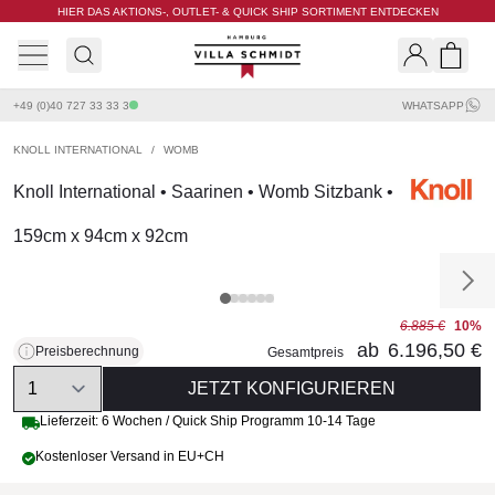
HIER DAS AKTIONS-, OUTLET- & QUICK SHIP SORTIMENT ENTDECKEN
Villa Schmidt
Search
Shopp
+49 (0)40 727 33 33 3
WHATSAPP
KNOLL INTERNATIONAL
/
WOMB
Knoll International • Saarinen • Womb Sitzbank •
159cm x 94cm x 92cm
6.885 €
10%
ab
6.196,50 €
Preisberechnung
Gesamtpreis
Quantity
JETZT KONFIGURIEREN
Lieferzeit: 6 Wochen / Quick Ship Programm 10-14 Tage
Kostenloser Versand in EU+CH