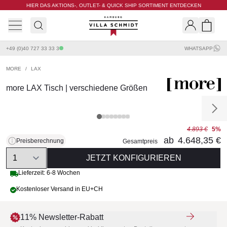
HIER DAS AKTIONS-, OUTLET- & QUICK SHIP SORTIMENT ENTDECKEN
Villa Schmidt
Search
Shopp
+49 (0)40 727 33 33 3
WHATSAPP
MORE
/
LAX
more LAX Tisch | verschiedene Größen
4.893 €
5%
ab
4.648,35 €
Preisberechnung
Gesamtpreis
Quantity
JETZT KONFIGURIEREN
Lieferzeit: 6-8 Wochen
Kostenloser Versand in EU+CH
11% Newsletter-Rabatt