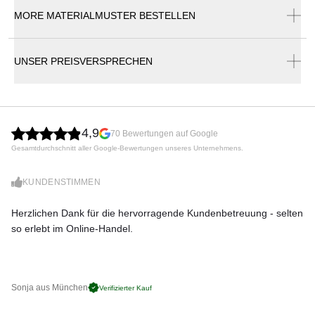
MORE MATERIALMUSTER BESTELLEN
LAX Broschüre
Der Tisch LAX ist eine Hommage an die legendäre
LAX Montageanleitung
Designgeschichte der 1950er Jahre, inspiriert von
einem der ikonischsten Momente der Moderne: 1957
UNSER PREISVERSPRECHEN
skizzierte Ludwig Mies van der Rohe im Hotel
Nacional de Cuba auf Briefbögen des Hauses den
Entwurf für das Hauptquartier der Bacardi Destillerie.
Diese Vision, durchdrungen vom Duft handgerollter
4,9
70 Bewertungen auf Google
Havannas und dem Glanz bernsteinfarbenen Rums,
Gesamtdurchschnitt aller Google-Bewertungen unseres Unternehmens.
ist die Inspiration für die LAX Kollektion.
KUNDENSTIMMEN
Der LAX Tisch verkörpert die Essenz dieser Epoche -
eine Liebeserklärung an das elegante Flair
Herzlichen Dank für die hervorragende Kundenbetreuung - selten
Di
kubanischer Hotels und die zeitlose Ästhetik der 50er
so erlebt im Online-Handel.
zu
Jahre, die sich durch Klarheit und räumliche Freiheit
auszeichnet. Die Tischplatte ist wahlweise in Eiche,
Esche oder Nussbaum erhältlich und vermittelt
Sonja aus München
Pa
Verifizierter Kauf
natürliche Eleganz. Das Stahlgestell verleiht dem
Tisch Stabilität und eine moderne, minimalistische