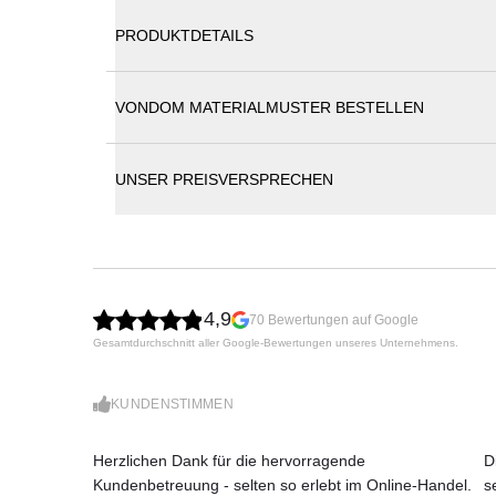
PRODUKTDETAILS
VONDOM MATERIALMUSTER BESTELLEN
Vondom Vela Pergola 200 × 200 cm
UNSER PREISVERSPRECHEN
Die Kollektion VELA von Vondom: VELA, entworfen 
geometrisch-prismatische Formensprache auszeichne
ausgewogenen Verhältnis ihrer Proportionen. Die ei
Umgebung ein.
Die flachen Volumen der VELA Möbel scheinen we
4,9
70 Bewertungen auf Google
Beleuchtung in lichtdurchflutete Architekturen. Da
Gesamtdurchschnitt aller Google-Bewertungen unseres Unternehmens.
ist zu 100% recycelbar und hält extremen klimati
und verleiht den Möbeln eine bemerkenswerte Leich
Maße (B × T × H)
KUNDENSTIMMEN
204 × 204 × 205 cm
Herzlichen Dank für die hervorragende
D
Kundenbetreuung - selten so erlebt im Online-Handel.
s