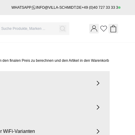
WHATSAPP
INFO@VILLA-SCHMIDT.DE
+49 (0)40 727 33 33 3
Wishlist
Shopping 
m den finalen Preis zu berechnen und den Artikel in den Warenkorb
für WiFi-Varianten