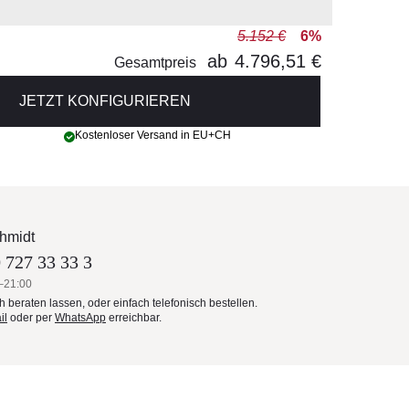
5.152 €
6%
ab
4.796,51 €
Gesamtpreis
JETZT KONFIGURIEREN
Kostenloser Versand in EU+CH
hmidt
 727 33 33 3
–21:00
ch beraten lassen, oder einfach telefonisch bestellen.
il
oder per
WhatsApp
erreichbar.