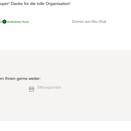
uper! Danke für die tolle Organisation!
ga
Doreen aus Abu Dhabi
Verifizierter Kauf
Verifizierter 
en Ihnen gerne weiter:
Öffnungszeiten