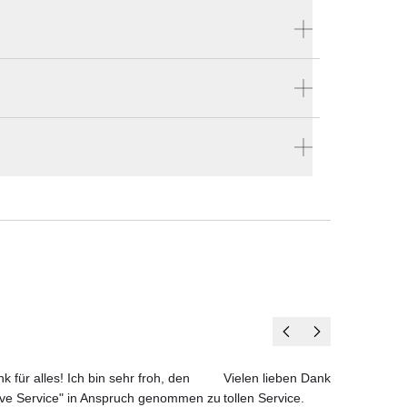
Produktnummer:
54115
ellen
Hersteller:
en vier Wänden.
Vondom
 jede
i
ial
ndig
k für alles! Ich bin sehr froh, den
Vielen lieben Dank für das net
ove Service" in Anspruch genommen zu
tollen Service.