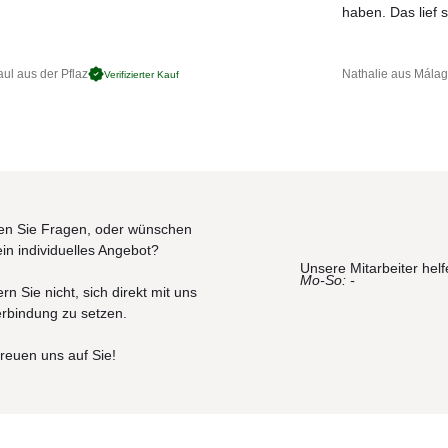
JETZT MUSTER BESTELLEN
haben. Das lief s
ul aus der Pflaz
Nathalie aus Mála
Verifizierter Kauf
n Sie Fragen, oder wünschen
ein individuelles Angebot?
Unsere Mitarbeiter helf
Mo-So: -
rn Sie nicht, sich direkt mit uns
erbindung zu setzen.
freuen uns auf Sie!