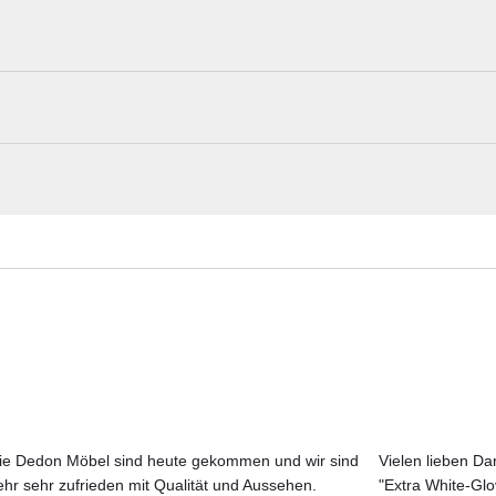
Vondom Materialmuster nach Hause best
von Ramón Esteve, ist ein modulares System, das sich durch seine
t. Die besondere Einzigartigkeit der Kollektion beruht auf dem
Erleben Sie unsere Stoffe und Materialien ganz in Ruhe in Ihren eigen
nzelnen Elemente sind flexibel kombinierbar und fügen sich nahtlos in
Aktuelle Originalstoffe des Herstellers
Farbe, Struktur und Haptik authentisch erleben
Persönliche Beratung bei Ihrer Konfiguration
nige Zentimeter über dem Boden zu schweben und verwandeln sich be
s aus linearem Polyethylen im Rotationsgussverfahren hergestellte Mater
schen Bedingungen von -60°C bis 80°C stand. Außerdem ist es UV-bestä
tigkeit.
ie Dedon Möbel sind heute gekommen und wir sind
Vielen lieben Dan
ehr sehr zufrieden mit Qualität und Aussehen.
"Extra White-Gl