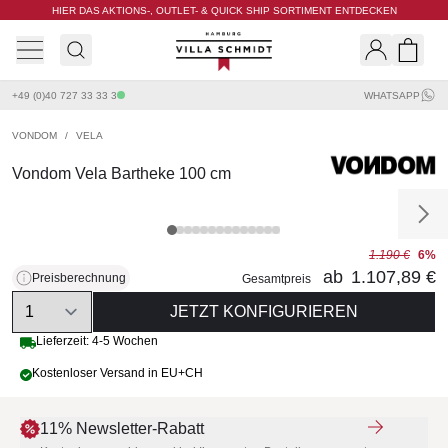
HIER DAS AKTIONS-, OUTLET- & QUICK SHIP SORTIMENT ENTDECKEN
Villa Schmidt
Search
Shopp
+49 (0)40 727 33 33 3
WHATSAPP
VONDOM
/
VELA
Vondom Vela Bartheke 100 cm
1.190 €
6%
ab
1.107,89 €
Preisberechnung
Gesamtpreis
Quantity
JETZT KONFIGURIEREN
Lieferzeit: 4-5 Wochen
Kostenloser Versand in EU+CH
11% Newsletter-Rabatt