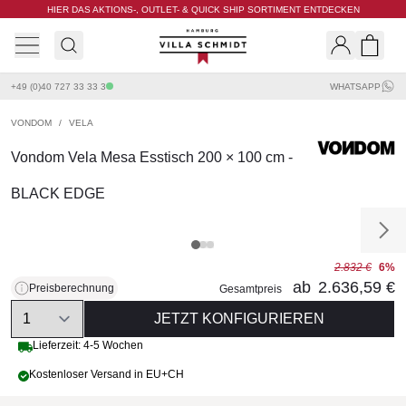
HIER DAS AKTIONS-, OUTLET- & QUICK SHIP SORTIMENT ENTDECKEN
Villa Schmidt
Search
Shopp
+49 (0)40 727 33 33 3
WHATSAPP
VONDOM
/
VELA
Vondom Vela Mesa Esstisch 200 × 100 cm -
BLACK EDGE
2.832 €
6%
ab
2.636,59 €
Preisberechnung
Gesamtpreis
Quantity
JETZT KONFIGURIEREN
Lieferzeit: 4-5 Wochen
Kostenloser Versand in EU+CH