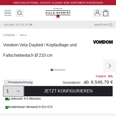
HIER DAS AKTIONS-, OUTLET- & QUICK SHIP SORTIMENT ENTDECKEN
Villa Schmidt
Search
Shopp
+49 (0)40 727 33 33 3
WHATSAPP
VONDOM
/
VELA
Vondom Vela Daybed / Kopfauflage und
Faltschiebedach Ø 210 cm
7.032 €
6%
ab
6.546,79 €
Preisberechnung
Gesamtpreis
Quantity
JETZT KONFIGURIEREN
Lieferzeit: 4-5 Wochen
Kostenloser Versand in EU+CH