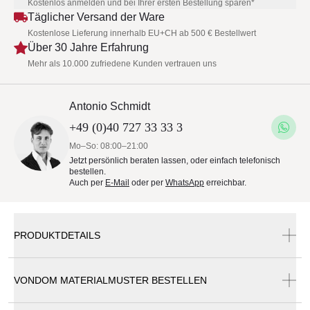
Kostenlos anmelden und bei Ihrer ersten Bestellung sparen*
Täglicher Versand der Ware
Kostenlose Lieferung innerhalb EU+CH ab 500 € Bestellwert
Über 30 Jahre Erfahrung
Mehr als 10.000 zufriedene Kunden vertrauen uns
Antonio Schmidt
+49 (0)40 727 33 33 3
Mo–So: 08:00–21:00
Jetzt persönlich beraten lassen, oder einfach telefonisch
bestellen.
Auch per
E-Mail
oder per
WhatsApp
erreichbar.
PRODUKTDETAILS
VONDOM MATERIALMUSTER BESTELLEN
Vondom Vela Chill Hocker