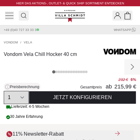
HIER DAS AKTIONS-, OUTLET- & QUICK SHIP SORTIMENT ENTDECKEN
Villa Schmidt
Search
Shopp
+49 (0)40 727 33 33 3
WHATSAPP
VONDOM
/
VELA
Vondom Vela Chill Hocker 40 cm
232 €
6%
ab
215,99 €
Preisberechnung
Gesamtpreis
Quantity
JETZT KONFIGURIEREN
Lieferzeit: 4-5 Wochen
30 Jahre Erfahrung
11% Newsletter-Rabatt