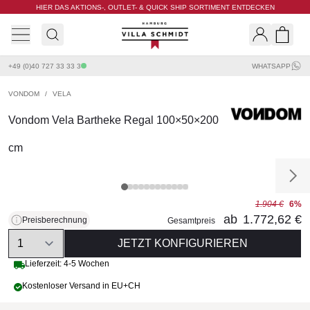
HIER DAS AKTIONS-, OUTLET- & QUICK SHIP SORTIMENT ENTDECKEN
Villa Schmidt
Search
Shopp
+49 (0)40 727 33 33 3
WHATSAPP
VONDOM
/
VELA
Vondom Vela Bartheke Regal 100×50×200
cm
1.904 €
6%
ab
1.772,62 €
Preisberechnung
Gesamtpreis
Quantity
JETZT KONFIGURIEREN
Lieferzeit: 4-5 Wochen
Kostenloser Versand in EU+CH