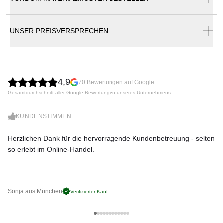
Vondom Vela Bartheke Regal 100×50 cm
UNSER PREISVERSPRECHEN
Die Kollektion VELA von Vondom: VELA, entworfen von
Ramón Esteve, ist ein modulares System, das sich durch
seine geometrisch-prismatische Formensprache
auszeichnet. Die besondere Einzigartigkeit der Kollektion
beruht auf dem ausgewogenen Verhältnis ihrer
4,9
70 Bewertungen auf Google
Proportionen. Die einzelnen Elemente sind flexibel
Gesamtdurchschnitt aller Google-Bewertungen unseres Unternehmens.
kombinierbar und fügen sich nahtlos in jede Umgebung ein.
KUNDENSTIMMEN
Die flachen Volumen der VELA Möbel scheinen wenige
Zentimeter über dem Boden zu schweben und verwandeln
Herzlichen Dank für die hervorragende Kundenbetreuung - selten
Di
sich bei Beleuchtung in lichtdurchflutete Architekturen. Das
so erlebt im Online-Handel.
zu
aus linearem Polyethylen im Rotationsgussverfahren
hergestellte Material ist zu 100% recycelbar und hält
extremen klimatischen Bedingungen von -60°C bis 80°C
stand. Außerdem ist es UV-beständig und verleiht den
Sonja aus München
Pa
Verifizierter Kauf
Möbeln eine bemerkenswerte Leichtigkeit.
Maße (B × T × H)
100 × 50 × 205 cm