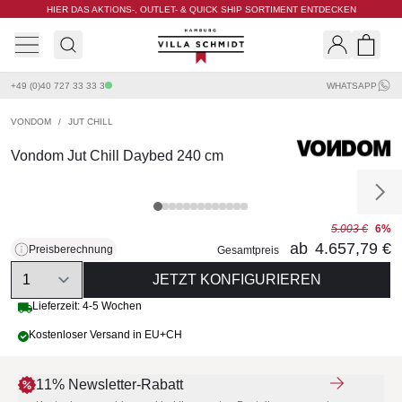
HIER DAS AKTIONS-, OUTLET- & QUICK SHIP SORTIMENT ENTDECKEN
Villa Schmidt
Search
Shopp
+49 (0)40 727 33 33 3
WHATSAPP
VONDOM
/
JUT CHILL
Vondom Jut Chill Daybed 240 cm
5.003 €
6%
ab
4.657,79 €
Preisberechnung
Gesamtpreis
Quantity
JETZT KONFIGURIEREN
Lieferzeit: 4-5 Wochen
Kostenloser Versand in EU+CH
11% Newsletter-Rabatt