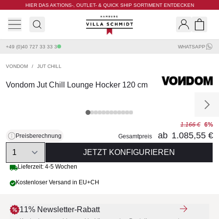
HIER DAS AKTIONS-, OUTLET- & QUICK SHIP SORTIMENT ENTDECKEN
Villa Schmidt
Search
Shopp
+49 (0)40 727 33 33 3
WHATSAPP
VONDOM
/
JUT CHILL
Vondom Jut Chill Lounge Hocker 120 cm
1.166 €
6%
ab
1.085,55 €
Preisberechnung
Gesamtpreis
Quantity
JETZT KONFIGURIEREN
Lieferzeit: 4-5 Wochen
Kostenloser Versand in EU+CH
11% Newsletter-Rabatt