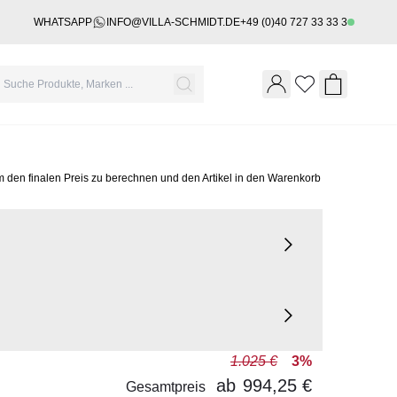
WHATSAPP
INFO@VILLA-SCHMIDT.DE
+49 (0)40 727 33 33 3
Wishlist
Shopping 
m den finalen Preis zu berechnen und den Artikel in den Warenkorb
1.025 €
3%
ab
994,25 €
Gesamtpreis