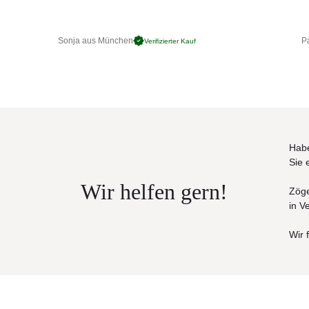
Abnehmbare Bezüge | F
Kissen
Rückenkissen: elastisc
UV- und witterungsbestä
Sonja aus München
Pa
Verifizierter Kauf
Wetteranweisungen
Hitze und Sonne beständ
Habe
Sie 
Wir helfen gern!
Zöge
in V
Wir 