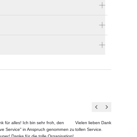
Produktnummer:
GC054
essel
Hersteller:
Vincent Sheppard
eit
ause bestellen
im
h.
en vier Wänden.
k für alles! Ich bin sehr froh, den
Vielen lieben Dank für das net
g
ove Service" in Anspruch genommen zu
tollen Service.
uper! Danke für die tolle Organisation!