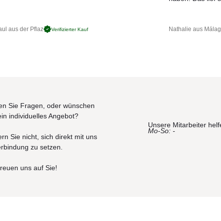
üllung Sitzkissen: 12cm Quick Dry Schaum | Füllung
he Polyesterfaserkugeln.
ndig. Unempfindlich gegenüber Temperaturschwankungen (-25°C bis 70
ul aus der Pflaz
Nathalie aus Mála
Verifizierter Kauf
ig
n Sie Fragen, oder wünschen
ein individuelles Angebot?
Unsere Mitarbeiter helf
Mo-So: -
rn Sie nicht, sich direkt mit uns
erbindung zu setzen.
freuen uns auf Sie!