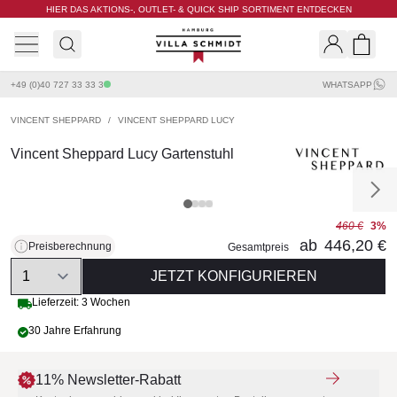
HIER DAS AKTIONS-, OUTLET- & QUICK SHIP SORTIMENT ENTDECKEN
Villa Schmidt
Search
Shopp
+49 (0)40 727 33 33 3
WHATSAPP
VINCENT SHEPPARD
/
VINCENT SHEPPARD LUCY
Vincent Sheppard Lucy Gartenstuhl
460 €
3%
ab
446,20 €
Preisberechnung
Gesamtpreis
Quantity
JETZT KONFIGURIEREN
Lieferzeit: 3 Wochen
30 Jahre Erfahrung
11% Newsletter-Rabatt