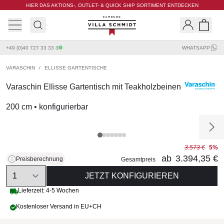
HIER DAS AKTIONS-, OUTLET- & QUICK SHIP SORTIMENT ENTDECKEN
Villa Schmidt
Search
Shopp
+49 (0)40 727 33 33 3
WHATSAPP
VARASCHIN
/
ELLISSE GARTENTISCHE
Varaschin Ellisse Gartentisch mit Teakholzbeinen
200 cm • konfigurierbar
3.573 €
5%
ab
3.394,35 €
Preisberechnung
Gesamtpreis
Quantity
JETZT KONFIGURIEREN
Lieferzeit: 4-5 Wochen
Kostenloser Versand in EU+CH