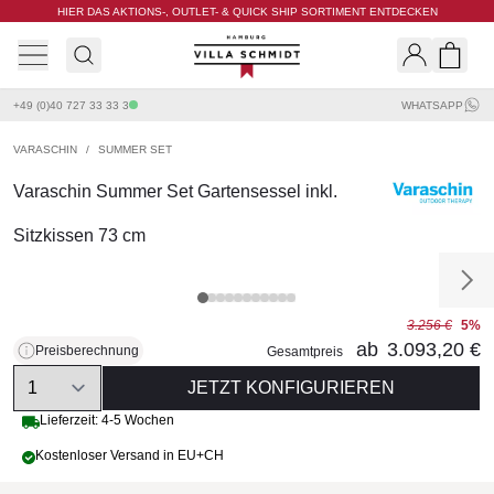
HIER DAS AKTIONS-, OUTLET- & QUICK SHIP SORTIMENT ENTDECKEN
Villa Schmidt
Search
Shopp
+49 (0)40 727 33 33 3
WHATSAPP
VARASCHIN
/
SUMMER SET
Varaschin Summer Set Gartensessel inkl.
Sitzkissen 73 cm
3.256 €
5%
ab
3.093,20 €
Preisberechnung
Gesamtpreis
Quantity
JETZT KONFIGURIEREN
Lieferzeit: 4-5 Wochen
Kostenloser Versand in EU+CH