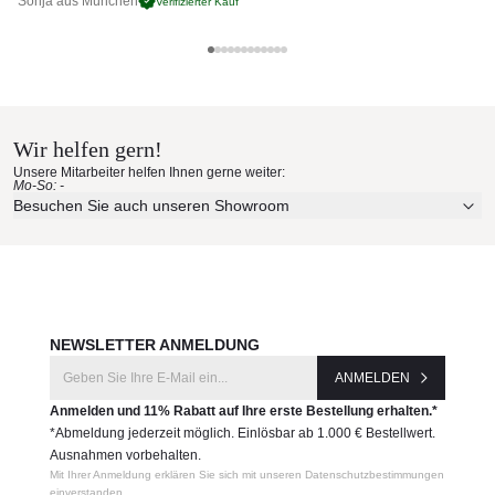
Sonja aus München
Pa
Verifizierter Kauf
Gewicht
7 kg
Barlow Tyrie Materialmuster nach
Produktnummer:
Hause bestellen
1MEPA.01
Wir helfen gern!
Erleben Sie unsere Stoffe und Materialien ganz in Ruhe in
Hersteller:
Unsere Mitarbeiter helfen Ihnen gerne weiter:
Ihren eigenen vier Wänden.
Mo-So: -
Barlow Tyrie
Aktuelle Originalstoffe des Herstellers
Besuchen Sie auch unseren Showroom
Farbe, Struktur und Haptik authentisch erleben
Persönliche Beratung bei Ihrer Konfiguration
JETZT MUSTER BESTELLEN
NEWSLETTER ANMELDUNG
ANMELDEN
Anmelden und 11% Rabatt auf Ihre erste Bestellung erhalten.*
*Abmeldung jederzeit möglich. Einlösbar ab 1.000 € Bestellwert.
Ausnahmen vorbehalten.
Mit Ihrer Anmeldung erklären Sie sich mit unseren Datenschutzbestimmungen
einverstanden.