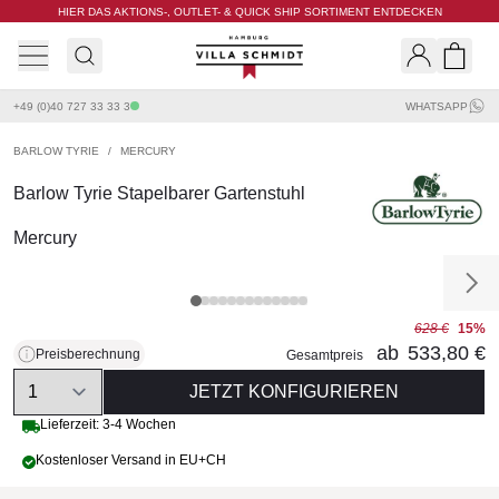
HIER DAS AKTIONS-, OUTLET- & QUICK SHIP SORTIMENT ENTDECKEN
Villa Schmidt
Search
Shopp
+49 (0)40 727 33 33 3
WHATSAPP
BARLOW TYRIE
/
MERCURY
Barlow Tyrie Stapelbarer Gartenstuhl
Mercury
628 €
15%
ab
533,80 €
Preisberechnung
Gesamtpreis
Quantity
JETZT KONFIGURIEREN
Lieferzeit: 3-4 Wochen
Kostenloser Versand in EU+CH