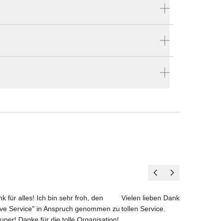
Produktnummer:
1MEA.+
Hersteller:
Barlow Tyrie
 bestellen
en vier Wänden.
uch
k für alles! Ich bin sehr froh, den
Vielen lieben Dank für das net
ove Service" in Anspruch genommen zu
tollen Service.
uper! Danke für die tolle Organisation!