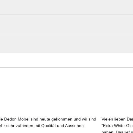
Armlehnen Teakholz)
Synthetikgewebe und einem Gestell aus Edelstahl.
dig, UV-beständig und reißfest. Es bietet zusätzlich einen
Barlow Tyrie Materialmuster nach Hause
icht.
Erleben Sie unsere Stoffe und Materialien ganz in Ruhe in Ihren eigen
er korrosionsbeständig und leicht zu reinigen ist. Dieses Material ist a
Aktuelle Originalstoffe des Herstellers
Farbe, Struktur und Haptik authentisch erleben
Persönliche Beratung bei Ihrer Konfiguration
ie Dedon Möbel sind heute gekommen und wir sind
Vielen lieben Dan
ehr sehr zufrieden mit Qualität und Aussehen.
"Extra White-Gl
JETZT MUSTER BESTELLEN
haben. Das lief s