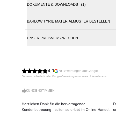
DOKUMENTE & DOWNLOADS (1)
Barlow Tyrie Stapelbarer Armlehnstuhl Mercury (
BARLOW TYRIE MATERIALMUSTER BESTELLEN
Barlow Tyrie Katalog
Stapelbarer Essstuhl Mercury mit Bespannung aus 
Das Synthetikgewebe ist besonders witterungsbestän
UNSER PREISVERSPRECHEN
hervorragenden Sitzkomfort und ist extrem pflegele
Barlow Tyrie verwendet allerbesten Edelstahl, welch
geeignet für salzwassernahe Gebiete, Inseln etc.
Hochwertiger Edelstahl
Synthetikgewebe
4,9
70 Bewertungen auf Google
Ganzjährig wetterfest
Gesamtdurchschnitt aller Google-Bewertungen unseres Unternehmens.
Pflegeleicht
KUNDENSTIMMEN
Herzlichen Dank für die hervorragende
D
Kundenbetreuung - selten so erlebt im Online-Handel.
s