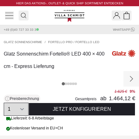
HIER DAS AKTIONS-, OUTLET- & QUICK SHIP SORTIMENT ENTDECKEN
Villa Schmidt
Search
Shopp
+49 (0)40 727 33 33 3
WHATSAPP
GLATZ SONNENSCHIRME
/
FORTELLO PRO / FORTELLO LED
Glatz Sonnenschirm Fortello® LED 400 × 400
cm - Express Lieferung
1.625 €
9%
ab
1.464,12 €
Preisberechnung
Gesamtpreis
Quantity
JETZT KONFIGURIEREN
Lieferzeit: 6-8 Arbeitstage
Kostenloser Versand in EU+CH