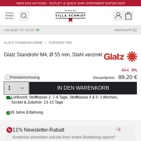
HIER DAS AKTIONS-, OUTLET- & QUICK SHIP SORTIMENT ENTDECKEN
Villa Schmidt
Search
Shopp
+49 (0)40 727 33 33 3
WHATSAPP
GLATZ SONNENSCHIRME
/
FORTERO PRO
Glatz Standrohr M4, Ø 55 mm, Stahl verzinkt
99 €
9%
89,20 €
Preisberechnung
Gesamtpreis
Quantity
IN DEN WARENKORB
Lieferzeit:
Stoffklasse 2: 7-9 Tage
,
Stoffklasse 4 & 5: 3 Wochen
,
Sockel & Zubehör: 13-15 Tage
30 Jahre Erfahrung
11% Newsletter-Rabatt
Kostenlos anmelden und bei Ihrer ersten Bestellung sparen*