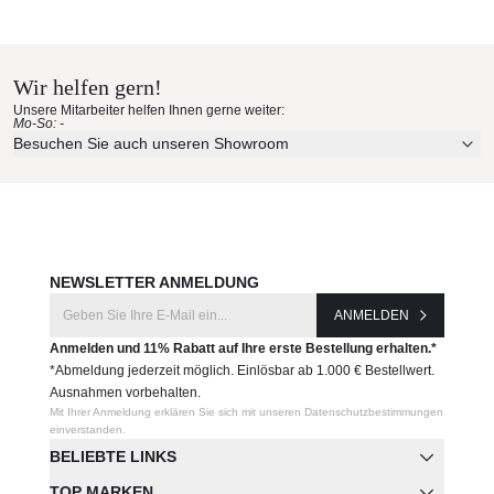
Glatz Materialmuster nach Hause
bestellen
Wir helfen gern!
Erleben Sie unsere Stoffe und Materialien ganz in Ruhe in
Unsere Mitarbeiter helfen Ihnen gerne weiter:
Ihren eigenen vier Wänden.
Mo-So: -
Aktuelle Originalstoffe des Herstellers
Besuchen Sie auch unseren Showroom
Farbe, Struktur und Haptik authentisch erleben
Persönliche Beratung bei Ihrer Konfiguration
JETZT MUSTER BESTELLEN
NEWSLETTER ANMELDUNG
ANMELDEN
Anmelden und 11% Rabatt auf Ihre erste Bestellung erhalten.*
*Abmeldung jederzeit möglich. Einlösbar ab 1.000 € Bestellwert.
Ausnahmen vorbehalten.
Mit Ihrer Anmeldung erklären Sie sich mit unseren Datenschutzbestimmungen
einverstanden.
BELIEBTE LINKS
TOP MARKEN