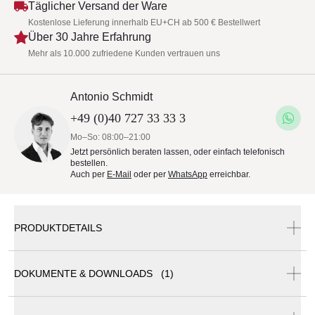
Täglicher Versand der Ware
Kostenlose Lieferung innerhalb EU+CH ab 500 € Bestellwert
Über 30 Jahre Erfahrung
Mehr als 10.000 zufriedene Kunden vertrauen uns
Antonio Schmidt
+49 (0)40 727 33 33 3
Mo–So: 08:00–21:00
Jetzt persönlich beraten lassen, oder einfach telefonisch
bestellen.
Auch per
E-Mail
oder per
WhatsApp
erreichbar.
PRODUKTDETAILS
Wenn Sie nur das Standrohr bestellen möchten,
DOKUMENTE & DOWNLOADS (1)
wenden Sie sich bitte zunächst an unseren
Kundenservice.