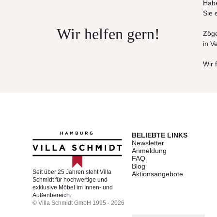
Habe
LED ist in den Streben integriert.
Sie 
Maße
:
8-teilig rund ø 400 cm
Wir helfen gern!
Zöge
8-teilig quadratisch 350 x 350 / 400 x 400 cm
in V
Durchgangshöhe 215 cm
Max. Höhe 365 / 365 / 385 cm
Wir 
Mast Ø:
67 cm
Empfohlenes Mindestgewicht für Sockel
: 120 k
BELIEBTE LINKS
Newsletter
Anmeldung
FAQ
Blog
Seit über 25 Jahren steht Villa
Aktionsangebote
Schmidt für hochwertige und
exklusive Möbel im Innen- und
Außenbereich.
© Villa Schmidt GmbH 1995 - 2026