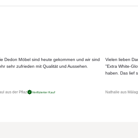
Aktuelle Originalstoffe des Herstellers
en Sonnen- und Regenschutz, sondern bietet vor allem eins: Eine ideal
Farbe, Struktur und Haptik authentisch erleben
r.
Persönliche Beratung bei Ihrer Konfiguration
ofiliertem Mast. Schieber und Krone sind aus robustem Aluminium-Druck
nend, dank den flexiblen Strebenenden. Dank seiner stabilen Konstruk
agen wie an Küsten und im Gebirge bestens geeignet.
Schieber einhängen. Durch das gegenläufige Servo-Prinzip gelingt die
ie Dedon Möbel sind heute gekommen und wir sind
Vielen lieben Dan
rostfrei, Schrauben und Nieten aus Edelstahl, mit zweiteiligem profilie
ehr sehr zufrieden mit Qualität und Aussehen.
"Extra White-Gl
JETZT MUSTER BESTELLEN
 leichtes Öffnen.
haben. Das lief s
enenden, erhältlich in der Stoffklasse 2 (Stoffklasse 2, 100 % Polyester
ul aus der Pflaz
Nathalie aus Mála
Verifizierter Kauf