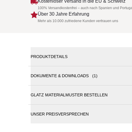
Kostenloser Versand in die EU & Schweiz
100% Versandkostenfrei – auch nach Spanien und Portuga
Über 30 Jahre Erfahrung
Mehr als 10.000 zufriedene Kunden vertrauen uns
PRODUKTDETAILS
DOKUMENTE & DOWNLOADS (1)
Glatz Fortello
LED Sonnen
®
GLATZ MATERIALMUSTER BESTELLEN
Glatz Sonnenschirme Katalog
Integrierte LED Beleuchtung: Farbtemperatur ca. 
Streben integriert. Ein Nachrüsten ist nicht möglich.
Nicht zu gross und nicht zu klein, erfüllt der FO
UNSER PREISVERSPRECHEN
seines gegenläufigen Servo-Öffnungsprinzips ist er 
Gewichts bequem transportieren und in Nullkomman
FORTELLO® Windgeschwindigkeiten bis zu 65 km/h