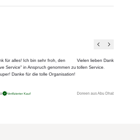
e
guss.
tion
s mit
k für alles! Ich bin sehr froh, den
Vielen lieben Dank für das net
rtem
ove Service" in Anspruch genommen zu
tollen Service.
uper! Danke für die tolle Organisation!
 ca.
ga
Doreen aus Abu Dhabi
Verifizierter Kauf
Verifizierter 