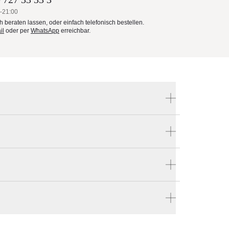
–21:00
ch beraten lassen, oder einfach telefonisch bestellen.
il
oder per
WhatsApp
erreichbar.
Produktnummer:
328 00 400 171 - Express
den
Hersteller:
Glatz
len
ingen
en vier Wänden.
eses