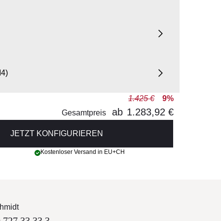
M4)
1.425 €
9%
ab
1.283,92 €
(LED-Spots)
Gesamtpreis
JETZT KONFIGURIEREN
Kostenloser Versand in EU+CH
hmidt
 727 33 33 3