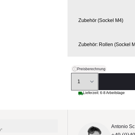
Zubehör (Sockel M4)
Zubehör: Rollen (Sockel 
Zusätzliche Beleuchtung 
Preisberechnung
Quantity
Schutzhülle
Lieferzeit: 6-8 Arbeitstage
Antonio Sc
n*
+49 (0)40