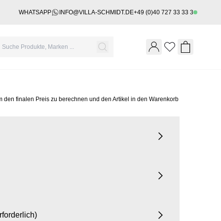
WHATSAPP
INFO@VILLA-SCHMIDT.DE
+49 (0)40 727 33 33 3
Wishlist
Shopping 
m den finalen Preis zu berechnen und den Artikel in den Warenkorb
rforderlich)