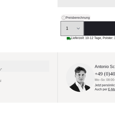
Preisberechnung
Quantity
Lieferzeit:
10-12 Tage
,
Polster:
Antonio Sc
n*
+49 (0)40
Mo–So: 08:00
l
Jetzt persönli
Auch per
E-Ma