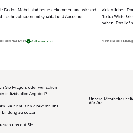
ie Dedon Möbel sind heute gekommen und wir sind
Vielen lieben Dan
ehr sehr zufrieden mit Qualität und Aussehen.
"Extra White-Gl
JETZT MUSTER BESTELLEN
haben. Das lief s
ul aus der Pflaz
Nathalie aus Mála
Verifizierter Kauf
n Sie Fragen, oder wünschen
ein individuelles Angebot?
Unsere Mitarbeiter helf
Mo-So: -
rn Sie nicht, sich direkt mit uns
erbindung zu setzen.
freuen uns auf Sie!