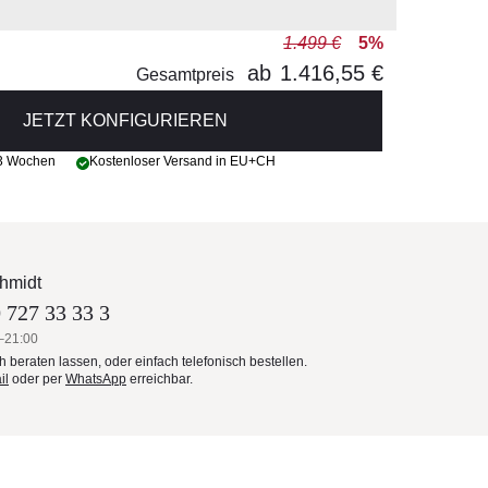
1.499 €
5%
ab
1.416,55 €
Gesamtpreis
JETZT KONFIGURIEREN
 3 Wochen
Kostenloser Versand in EU+CH
hmidt
 727 33 33 3
–21:00
ch beraten lassen, oder einfach telefonisch bestellen.
il
oder per
WhatsApp
erreichbar.