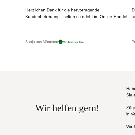
Tischplatte aus Keramik oder Teakholz
Herzlichen Dank für die hervorragende
D
Kundenbetreuung - selten so erlebt im Online-Handel.
s
Maße (B x T × H):
144 × 72 × 28 cm
Sonja aus München
Pa
Verifizierter Kauf
Habe
Sie 
Wir helfen gern!
Zöge
in V
Wir 