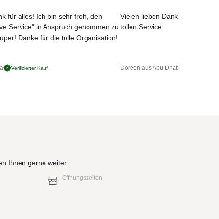
k für alles! Ich bin sehr froh, den
Vielen lieben Dank für das net
ove Service" in Anspruch genommen zu
tollen Service.
uper! Danke für die tolle Organisation!
ga
Doreen aus Abu Dhabi
Verifizierter Kauf
Verifizierter 
en Ihnen gerne weiter:
Öffnungszeiten