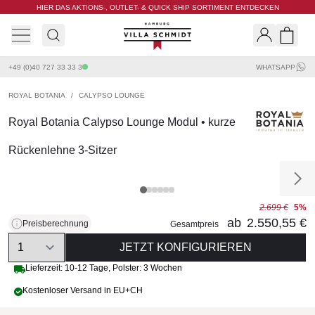
HIER DAS AKTIONS-, OUTLET- & QUICK SHIP SORTIMENT ENTDECKEN
Villa Schmidt
Search
Shopp
+49 (0)40 727 33 33 3
WHATSAPP
ROYAL BOTANIA
/
CALYPSO LOUNGE
Royal Botania Calypso Lounge Modul • kurze
Rückenlehne 3-Sitzer
2.699 €
5%
ab
2.550,55 €
Preisberechnung
Gesamtpreis
Quantity
JETZT KONFIGURIEREN
Lieferzeit:
10-12 Tage
,
Polster: 3 Wochen
Kostenloser Versand in EU+CH