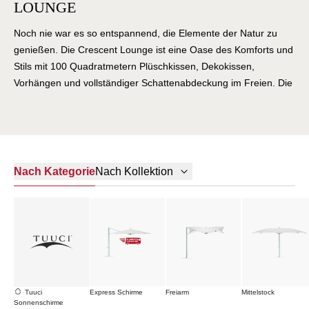
LOUNGE
Noch nie war es so entspannend, die Elemente der Natur zu
genießen. Die Crescent Lounge ist eine Oase des Komforts und
Stils mit 100 Quadratmetern Plüschkissen, Dekokissen,
Vorhängen und vollständiger Schattenabdeckung im Freien. Die
Crescent Lounge besteht aus dem Armor-Wall™-
Aluminiumrahmen von Tuuci®, Edelstahlbeschlägen und
patentierten Komponenten in Marinequalität und ist für jede
Außenumgebung geeignet. Genießen Sie diese Komfortlounge
direkt am Strand, unter der Sonne und am Wasser. Die Crescent
Nach Kategorie
Nach Kollektion
Lounge ist Ihre private Entspannungsoase.
Tuuci
Express Schirme
Freiarm
Mittelstock
Sonnenschirme