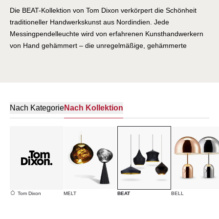
Die BEAT-Kollektion von Tom Dixon verkörpert die Schönheit
traditioneller Handwerkskunst aus Nordindien. Jede
Messingpendelleuchte wird von erfahrenen Kunsthandwerkern
von Hand gehämmert – die unregelmäßige, gehämmerte
Oberfläche reflektiert das Licht auf einzigartige Weise und
macht jedes Stück zum Unikat. Das warme, goldene Interieur
erzeugt ein weiches, einladendes Licht, während die äußere
Patina die Geschichte ihrer Entstehung erzählt. BEAT ist eine
Feier des handgemachten Luxus, der in jedem Detail die Seele
Nach Kategorie
Nach Kollektion
seiner Schöpfer trägt.
Tom Dixon
MELT
BEAT
BELL