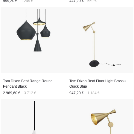
999,20 €
1.249 €
447,20 €
559 €
Tom Dixon Beat Range Round
Tom Dixon Beat Floor Light Brass •
Pendant Black
Quick Ship
2.969,60 €
3.712 €
947,20 €
1.184 €