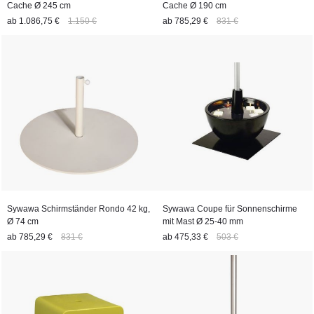
Cache Ø 245 cm
Cache Ø 190 cm
ab
1.086,75 €
1.150 €
ab
785,29 €
831 €
Sywawa Schirmständer Rondo 42 kg,
Sywawa Coupe für Sonnenschirme
Ø 74 cm
mit Mast Ø 25-40 mm
ab
785,29 €
831 €
ab
475,33 €
503 €