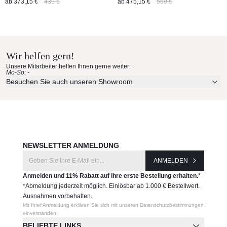
ab
373,15 €
439 €
ab
475,15 €
559 €
eignen sich selbstverständlich auch für den Innenbereich und
für Wintergärten, da diese besonders pflegeleicht sind.
Wir helfen gern!
Unsere Mitarbeiter helfen Ihnen gerne weiter:
Mo-So: -
Besuchen Sie auch unseren Showroom
NEWSLETTER ANMELDUNG
ANMELDEN
Anmelden und 11% Rabatt auf Ihre erste Bestellung erhalten.*
*Abmeldung jederzeit möglich. Einlösbar ab 1.000 € Bestellwert.
Ausnahmen vorbehalten.
Mit Ihrer Anmeldung erklären Sie sich mit unseren Datenschutzbestimmungen
einverstanden.
BELIEBTE LINKS