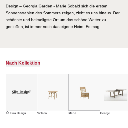
Design – Georgia Garden - Marie Sobald sich die ersten
Sonnenstrahlen des Sommers zeigen, zieht es uns hinaus. Der
schönste und heimeligste Ort um das schöne Wetter zu
genießen, ist immer noch das eigene Heim. Es mag
spektakulärere Orte geben, aber hier ist man wirklich zuhause
und wenn der eigene Garten aufblüht, dann weiß man, wo man
sich am wohlsten fühlt. Diesem besonderen Ort, an dem man so
viel Zeit verbringt gebühren natürlich auch ganz besondere
Möbelstücke. Die einfallsreichen Köpfe hinter Sika Design liefern
Nach Kollektion
dafür schon seit Jahrzehnten immer wieder aufs Neue die
absolut passenden Möbel. Auch der Armlehnstuhl und der
Essstuhl Marie sind dafür eindrucksvolle Beweise. Die Kollektion
Georgia Garden bietet hinsichtlich exklusiver Gartenmöbel für
jeden etwas. Der außerordentlich beliebte Name Marie kleidet
diese Serie vorzüglich. Schon lange ist dieser als Vorname sehr
beliebt. Auch diese Möbelstücke von Sika Design haben das
Sika Design
Victoria
Marie
George
Potential dazu, beliebte Sommeraccessoires zu werden. Gründe
dafür gibt es genug: So stellen Armlehnstuhl und Essstuhl Marie