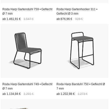
Roda Harp Gartenstuhl 759 • Geflecht
Roda Harp Gartenhocker 311 •
Ø 7 mm
Geflecht Ø 3 mm
ab
1.461,91 €
1.547 €
ab
876,96 €
928 €
Roda Harp Gartenstuhl 749 • Geflecht
Roda Harp Barstuhl 750 • Geflecht Ø
Ø 7 mm
7 mm
ab
1.134,94 €
1.201 €
ab
1.202,98 €
1.273 €