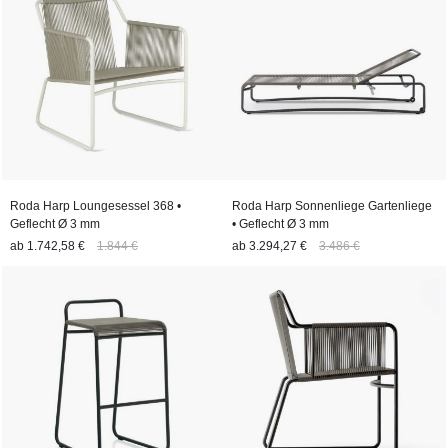
Roda Harp Loungesessel 368 •
Roda Harp Sonnenliege Gartenliege
Geflecht Ø 3 mm
• Geflecht Ø 3 mm
ab
1.742,58 €
1.844 €
ab
3.294,27 €
3.486 €