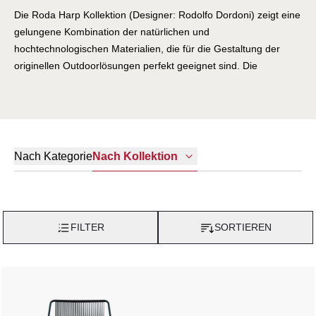
Die Roda Harp Kollektion (Designer: Rodolfo Dordoni) zeigt eine
gelungene Kombination der natürlichen und
hochtechnologischen Materialien, die für die Gestaltung der
originellen Outdoorlösungen perfekt geeignet sind. Die
sorgfältige Ausarbeitung der Harp Gartenmöbel wird auch durch
die genaue Auswahl einiger Details ausgedrückt, die perfekt in
die Gestaltung der Produkte passen und eine ästhetische Note
verleihen.
Nach Kategorie
Nach Kollektion
FILTER
SORTIEREN