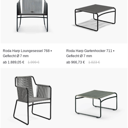
Roda Harp Loungesessel 768 •
Roda Harp Gartenhocker 711 •
Geflecht Ø 7 mm
Geflecht Ø 7 mm
ab
1.889,05 €
1.999 €
ab
966,73 €
1.023 €