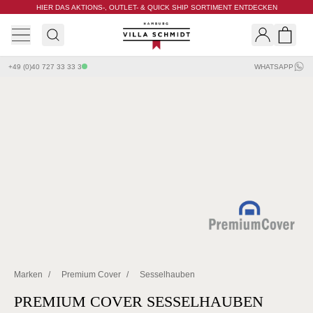
HIER DAS AKTIONS-, OUTLET- & QUICK SHIP SORTIMENT ENTDECKEN
Villa Schmidt
Search
Shopp
+49 (0)40 727 33 33 3
WHATSAPP
Marken
/
Premium Cover
/
Sesselhauben
PREMIUM COVER SESSELHAUBEN