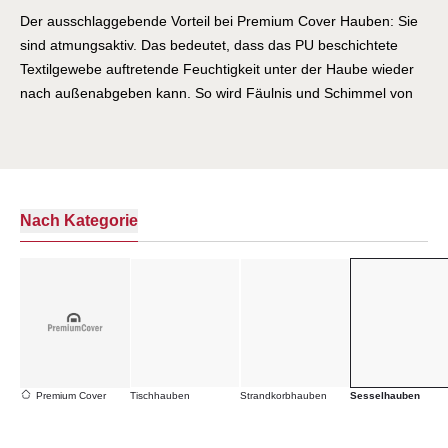
Der ausschlaggebende Vorteil bei Premium Cover Hauben: Sie
sind atmungsaktiv. Das bedeutet, dass das PU beschichtete
Textilgewebe auftretende Feuchtigkeit unter der Haube wieder
nach außenabgeben kann. So wird Fäulnis und Schimmel von
Anfang an vermieden. Bei längeren Feuchtperioden sollten Sie
trotzdem für ausreichende Belüftung sorgen. Darüber hinaus
sind unsere Premium Cover Abdeckhauben wasserfest, UV-
stabilisiert und schützen zuverlässig vor Verschmutzung und
Vergrauung der Möbel.
Nach Kategorie
Premium Cover
Tischhauben
Strandkorbhauben
Sesselhauben