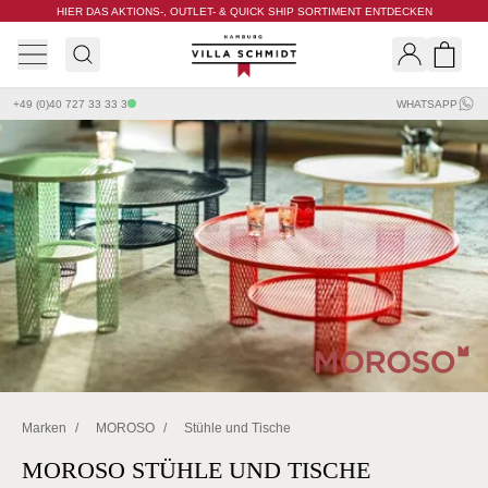
HIER DAS AKTIONS-, OUTLET- & QUICK SHIP SORTIMENT ENTDECKEN
Villa Schmidt
Search
Shopp
+49 (0)40 727 33 33 3
WHATSAPP
Marken
/
MOROSO
/
Stühle und Tische
MOROSO STÜHLE UND TISCHE