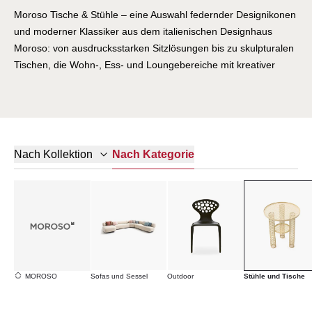
Moroso Tische & Stühle – eine Auswahl federnder Designikonen
und moderner Klassiker aus dem italienischen Designhaus
Moroso: von ausdrucksstarken Sitzlösungen bis zu skulpturalen
Tischen, die Wohn-, Ess- und Loungebereiche mit kreativer
Leichtigkeit prägen.
Seit seiner Gründung 1952 steht Moroso für eine
außergewöhnliche Verbindung aus kreativem Design,
handwerklicher Qualität und formaler Innovation – geprägt
Nach Kategorie
Nach Kollektion
durch internationale Designer, die Möbel als skulpturale
Ausdrucksformen verstehen.
Die Tisch- und Stuhlkollektion von Moroso präsentiert eine
vielseitige Bandbreite an Sitz- und Tischobjekten, die
Funktionalität mit gestalterischer Originalität vereinen. Stühle
reichen von organisch geformten Alltagsklassikern bis zu
ikonischen Designstücken, die durch Materialien, Proportionen
MOROSO
Sofas und Sessel
Outdoor
Stühle und Tische
und Detailarbeit überzeugen. Gleichzeitig bieten die Tische, von
kompakten Beistelltischen bis zu markanten Lounge-Tables,