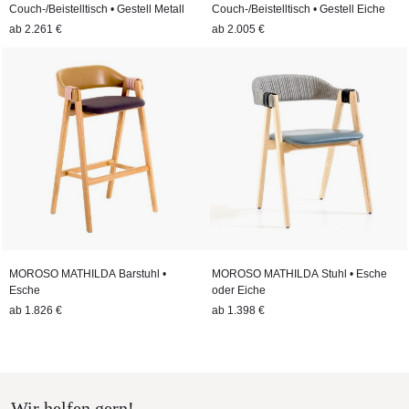
Couch-/Beistelltisch • Gestell Metall
Couch-/Beistelltisch • Gestell Eiche
ab
2.261 €
ab
2.005 €
MOROSO MATHILDA Barstuhl •
MOROSO MATHILDA Stuhl • Esche
Esche
oder Eiche
ab
1.826 €
ab
1.398 €
Wir helfen gern!