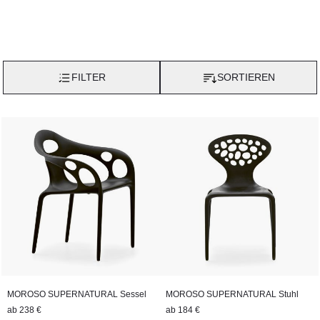
harmonische Akzente für Wohn- und Objektbereiche.
Ob esszimmergerechte Sitzlösungen, formstarke Statements im
Wohnbereich oder funktionale Highlights für Lounge- und
Outdoor-Kontexte – Morosos Tische und Stühle verbinden
FILTER
SORTIEREN
ästhetische Präsenz mit Alltagstauglichkeit. Die Kollektion ist
geprägt von Materialvielfalt, durchdachten Proportionen und
dem kreativen Anspruch, Möbel als designstarke, dauerhafte
Begleiter im Raum zu etablieren.
MOROSO SUPERNATURAL Sessel
MOROSO SUPERNATURAL Stuhl
ab
238 €
ab
184 €