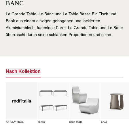
BANC
La Grande Table, Le Banc und La Table Basse Ein Tisch und
Bank aus einem einzigen gebogenen und lackierten
Aluminiumblech, fugenlose Form: La Grande Table und Le Banc
überrascht durch seine schlanken Proportionen und seine
Leichtigkeit. Das Design des Tisches und die Besonderheit der
Biegung im Aluminiumblech erzeugen strukturelle Kurven in der
Tischplatte, sowohl in der Länge als auch in der Querrichtung,
die seine Identität definieren. Zeitlose Outdoor-Sofas und
Beistelltische Ein Tisch als Protagonist des Raumes, der die
Nach Kollektion
Handschrift des belgischen Designers Xavier Lust trägt, dessen
kreativer Ansatz darauf abzielt, die Grenzen des Materials zu
überwinden, indem er Produktionssysteme entwickelt, die zu
Objekten mit innovativen Volumina führen. La Grande Table
bietet verschiedene Größenoptionen: Dank der in die innere
Struktur eingearbeiteten Verstärkungsbalken erreicht er eine
Länge von 4,4 m und behält dabei eine Dicke von nur 6 mm.
MDF Italia
Tense
Sign matt
SAG
Erhältlich in lackiertem Aluminium, matt oder glänzend weiß