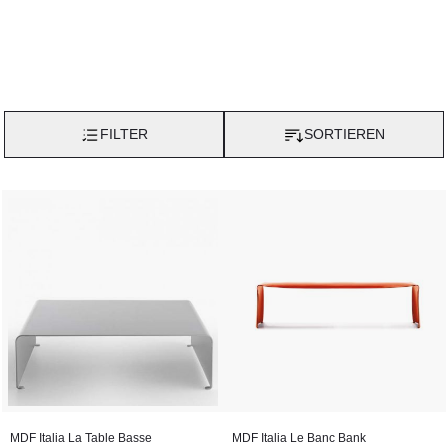
lackiert, passt La Grande Table in Innen- und Außenkontexte
wie Gärten, Terrassen und Dehors. Der geradlinige Stil und das
zeitlose Design erlauben es La Grande Table, sich an
verschiedene Einrichtungsstile anzupassen und sich in die
Umgebung zu integrieren.
FILTER
SORTIEREN
MDF Italia La Table Basse
MDF Italia Le Banc Bank