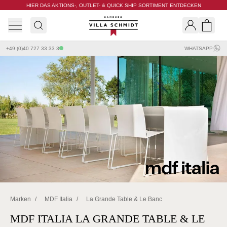
HIER DAS AKTIONS-, OUTLET- & QUICK SHIP SORTIMENT ENTDECKEN
Villa Schmidt
Search
Shopp
+49 (0)40 727 33 33 3
WHATSAPP
Marken
/
MDF Italia
/
La Grande Table & Le Banc
MDF ITALIA LA GRANDE TABLE & LE