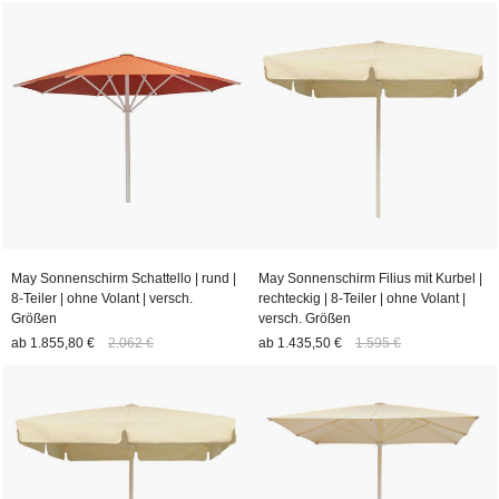
May Sonnenschirm Schattello | rund |
May Sonnenschirm Filius mit Kurbel |
8-Teiler | ohne Volant | versch.
rechteckig | 8-Teiler | ohne Volant |
Größen
versch. Größen
ab
1.855,80 €
2.062 €
ab
1.435,50 €
1.595 €