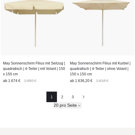
May Sonnenschirm Filius mit Seilzug |
May Sonnenschirm Filius mit Kurbel |
quadratisch | 4-Teiler | mit Volant | 150
quadratisch | 4-Teiler | ohne Volant |
x 150 cm
150 x 150 cm
ab
1.674 €
1.860 €
ab
1.636,20 €
1.818 €
1
2
3
Seite
Seite
Nächste
20 pro Seite