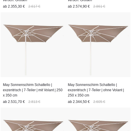
versch. Größen
versch. Größen
ab
2.355,30 €
2.617 €
ab
2.574,90 €
2.861 €
May Sonnenschirm Schattello |
May Sonnenschirm Schattello |
exzentrisch | 7-Teiler | mit Volant | 250
exzentrisch | 7-Teiler | ohne Volant |
x 350 cm
250 x 350 cm
ab
2.531,70 €
2.813 €
ab
2.344,50 €
2.605 €