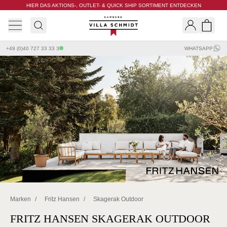
HIER DAS AKTIONS-, OUTLET- & QUICK SHIP SORTIMENT ENTDECKEN
Villa Schmidt
Search
Shopp
+49 (0)40 727 33 33 3
WHATSAPP
Marken
/
Fritz Hansen
/
Skagerak Outdoor
FRITZ HANSEN SKAGERAK OUTDOOR