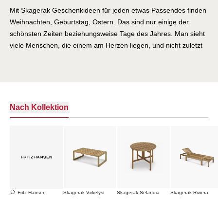
Mit Skagerak Geschenkideen für jeden etwas Passendes finden
Weihnachten, Geburtstag, Ostern. Das sind nur einige der
schönsten Zeiten beziehungsweise Tage des Jahres. Man sieht
viele Menschen, die einem am Herzen liegen, und nicht zuletzt
freut man sich – als Kind genauso wie als Erwachsener – auf die
vielen kleinen Aufmerksamkeiten und Geschenke. Wenn es
einmal nicht die berühmte Krawatte oder das Paar Socken sein
soll, dann sind Sie hier in der Welt der edlen und praktischen
Skagerak Geschenkideen genau richtig. Entdecken Sie hier, wie
Nach Kollektion
schön selbst normale Alltagsgegenstände gestaltet sein können.
Bei Skagerak Geschenkideen ist eine Schale nicht einfach nur
eine Schale. Sie wird geradezu zum Kunstobjekt, büßt dadurch
aber nicht an Funktionalität ein. Die Stücke von Skagerak
Geschenkideen sind wetterfest Schenken Sie etwas, dass nicht
nur optisch und funktional vollkommen überzeugt, sondern an
dem die Beschenkten lange Freude haben werden. Alle hier zu
Fritz Hansen
Skagerak Virkelyst
Skagerak Selandia
Skagerak Riviera
sehenden Stücke werden aus hochwertigem Teakholz
hergestellt, wodurch sie wetterfest, UV-beständig und äußerst