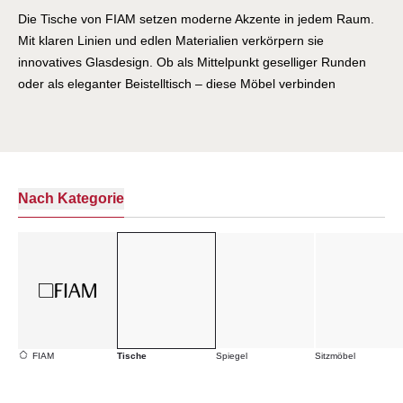
Die Tische von FIAM setzen moderne Akzente in jedem Raum.
Mit klaren Linien und edlen Materialien verkörpern sie
innovatives Glasdesign. Ob als Mittelpunkt geselliger Runden
oder als eleganter Beistelltisch – diese Möbel verbinden
Funktionalität mit außergewöhnlicher Ästhetik. Entdecken Sie
Tische, die Geschichten erzählen.
Nach Kategorie
FIAM
Tische
Spiegel
Sitzmöbel