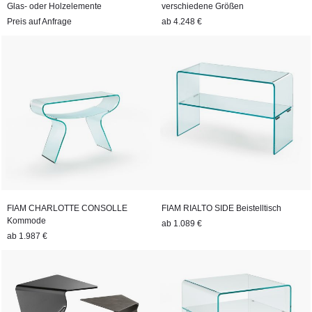
Glas- oder Holzelemente
verschiedene Größen
Preis auf Anfrage
ab
4.248 €
FIAM CHARLOTTE CONSOLLE
FIAM RIALTO SIDE Beistelltisch
Kommode
ab
1.089 €
ab
1.987 €