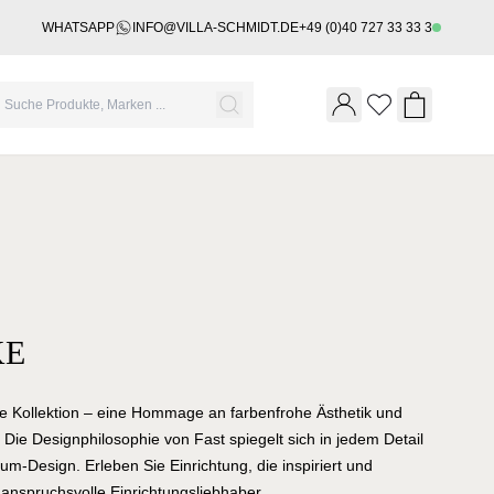
WHATSAPP
INFO@VILLA-SCHMIDT.DE
+49 (0)40 727 33 33 3
Wishlist
Shopping 
KE
ke Kollektion – eine Hommage an farbenfrohe Ästhetik und
Die Designphilosophie von Fast spiegelt sich in jedem Detail
um-Design. Erleben Sie Einrichtung, die inspiriert und
r anspruchsvolle Einrichtungsliebhaber.