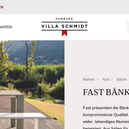
EN
Villa Schmidt
MATION
Marken
/
Fast
/
Bänke
FAST BÄN
Fast präsentiert die Bän
kompromisslose Qualität. 
wider: lebendiges Alumini
begeistert. Aus Italien fü