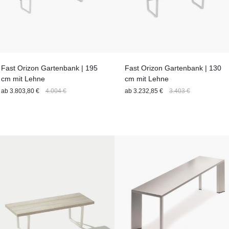
Fast Orizon Gartenbank | 195
Fast Orizon Gartenbank | 130
cm mit Lehne
cm mit Lehne
ab
3.803,80 €
4.004 €
ab
3.232,85 €
3.403 €