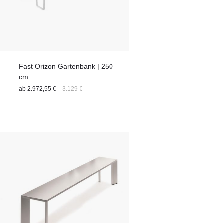
Fast Orizon Gartenbank | 250
cm
ab
2.972,55 €
3.129 €