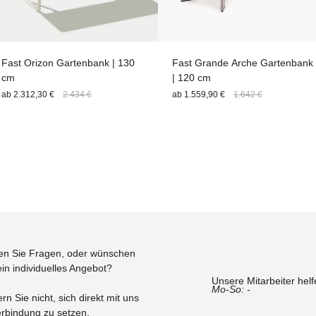
Fast Orizon Gartenbank | 130
Fast Grande Arche Gartenbank
cm
| 120 cm
ab
2.312,30 €
2.434 €
ab
1.559,90 €
1.642 €
n Sie Fragen, oder wünschen
ein individuelles Angebot?
Unsere Mitarbeiter helf
Mo-So: -
rn Sie nicht, sich direkt mit uns
erbindung zu setzen.