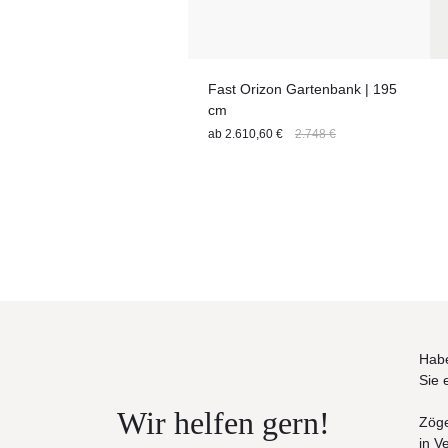
Fast Orizon Gartenbank | 195
cm
ab
2.610,60 €
2.748 €
Habe
Sie 
Wir helfen gern!
Zöge
in V