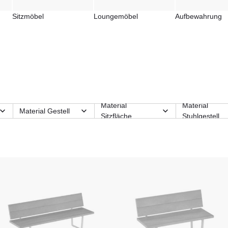
Sitzmöbel
Loungemöbel
Aufbewahrung
Material
Material
e
Material Gestell
Sitzfläche
Stuhlgestell
Sitzhöhe (Sitzart)
Stil
Stuhl-Feature