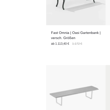
Fast Omnia | Oasi Gartenbank |
versch. Größen
ab
1.113,40 €
1.172 €