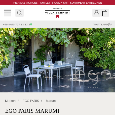
HIER DAS AKTIONS-, OUTLET- & QUICK SHIP SORTIMENT ENTDECKEN
Villa Schmidt
Search
Shopp
+49 (0)40 727 33 33 3
WHATSAPP
Marken
/
EGO PARIS
/
Marumi
EGO PARIS MARUMI