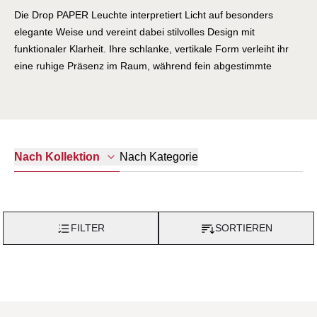
Die Drop PAPER Leuchte interpretiert Licht auf besonders
elegante Weise und vereint dabei stilvolles Design mit
funktionaler Klarheit. Ihre schlanke, vertikale Form verleiht ihr
eine ruhige Präsenz im Raum, während fein abgestimmte
Materialien für eine warme und hochwertige Ausstrahlung
sorgen. Der Leuchtenschirm aus traditionellem Japanpapier
(Washi) mit filigraner Stahldrahtstruktur erzeugt ein sanft
gefiltertes, atmosphärisches Licht und schafft eine behagliche
Wohnatmosphäre. Mit ihrem dezenten Erscheinungsbild fügt
Nach Kategorie
Nach Kollektion
sich die Drop Paper harmonisch in anspruchsvolle
Wohnkonzepte ein und wird zugleich zu einem stilvollen
Blickfang.
FILTER
SORTIEREN