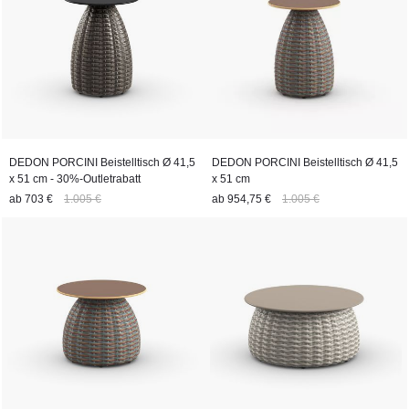
DEDON PORCINI Beistelltisch Ø 41,5
DEDON PORCINI Beistelltisch Ø 41,5
x 51 cm - 30%-Outletrabatt
x 51 cm
ab
703 €
1.005 €
ab
954,75 €
1.005 €