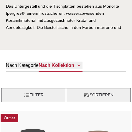
Das Untergestell und die Tischplatten bestehen aus Monolite
Ipergres®, einem frostsicheren, wasserabweisenden
Keramikmaterial mit ausgezeichneter Kratz- und
Abriebfestigkeit. Die Beistelltische in den Farben marrone und
carrara kommen mit einem Untergestell aus einem Mix aus
DEDON Faser und Seilen eingeflochten in einem
pulverbeschichtetem Alugeflecht.
Nach Kategorie
Nach Kollektion
FILTER
SORTIEREN
Outlet