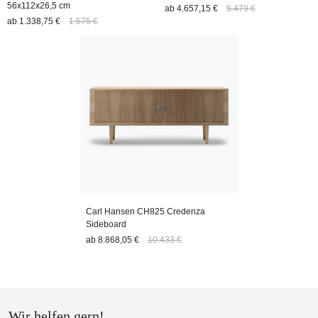
56x112x26,5 cm
ab
4.657,15 €
5.479 €
ab
1.338,75 €
1.575 €
Carl Hansen CH825 Credenza
Sideboard
ab
8.868,05 €
10.433 €
Wir helfen gern!