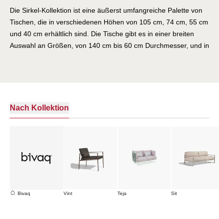
Die Sirkel-Kollektion ist eine äußerst umfangreiche Palette von
Tischen, die in verschiedenen Höhen von 105 cm, 74 cm, 55 cm
und 40 cm erhältlich sind. Die Tische gibt es in einer breiten
Auswahl an Größen, von 140 cm bis 60 cm Durchmesser, und in
verschiedenen Farben und Materialien für die Tischplatte. Dank
dieser Vielseitigkeit kann diese Kollektion in jedem öffentlichen
oder privaten Raum kombiniert werden. SIRKEL wird mit einem
Stahlsockel hergestellt, der dem Tisch das notwendige Gewicht
und die erforderliche Stabilität verleiht. Zusätzlich zur
Nach Kollektion
Pulverbeschichtung wird der Tisch mit einem Kathodische
Tauchlackierung (KTL)-Verfahren behandelt, das einen
hervorragenden Korrosionsschutz und Widerstandsfähigkeit
gegen mechanische Verformungen des Materials bietet. Das
zentrale Tischbein besteht aus extrudiertem Aluminium und ist
mit Polyesterpulverfarbe versehen, was verschiedene
Farboptionen ermöglicht. Zusammenfassend bietet die Sirkel-
Bivaq
Vint
Teja
Sit
Kollektion eine breite Palette an Tischen mit unterschiedlichen
Höhen, Größen, Farben und Materialien für die Tischplatte.