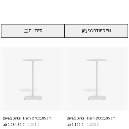
Dank der hochwertigen Herstellung und Materialien eignen sich
die Tische sowohl für den Innen- als auch den Außenbereich
und passen perfekt in verschiedene Umgebungen und
Einrichtungsstile.
FILTER
SORTIEREN
Bivaq Sirkel Tisch Ø70x105 cm
Bivaq Sirkel Tisch Ø60x105 cm
ab
1.284,35 €
1.511 €
ab
1.122 €
1.320 €