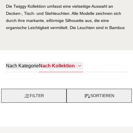
Die Twiggy Kollektion umfasst eine vielseitige Auswahl an
Decken-, Tisch- und Stehleuchten. Alle Modelle zeichnen sich
durch ihre markante, eiförmige Silhouette aus, die eine
organische Leichtigkeit vermittelt. Die Leuchten sind in Bambus
natur oder Braun erhältlich und schaffen in beiden Varianten ein
warmes, einladendes Ambiente. Ergänzen Sie Ihren
Wohnbereich mit einer Twiggy Leuchte und setzen Sie
natürliche, stilvolle Akzente.
Nach Kategorie
Nach Kollektion
FILTER
SORTIEREN