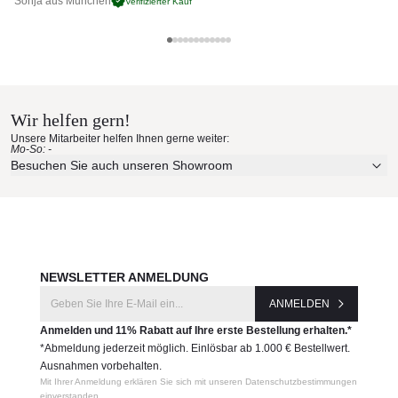
Sonja aus München
Pa
Verifizierter Kauf
Tischplatte in vier unterschiedlichen Formen in HPL
Fenix® 10mm
Maße: (B × T × H)
Lapalma Materialmuster nach
40 × 40 × 50 cm
Hause bestellen
Produktnummer:
Wir helfen gern!
LPJE4050G
Erleben Sie unsere Stoffe und Materialien ganz in Ruhe in
Unsere Mitarbeiter helfen Ihnen gerne weiter:
Ihren eigenen vier Wänden.
Mo-So: -
Aktuelle Originalstoffe des Herstellers
Besuchen Sie auch unseren Showroom
Hersteller:
Farbe, Struktur und Haptik authentisch erleben
Lapalma
Persönliche Beratung bei Ihrer Konfiguration
JETZT MUSTER BESTELLEN
NEWSLETTER ANMELDUNG
ANMELDEN
Anmelden und 11% Rabatt auf Ihre erste Bestellung erhalten.*
*Abmeldung jederzeit möglich. Einlösbar ab 1.000 € Bestellwert.
Ausnahmen vorbehalten.
Mit Ihrer Anmeldung erklären Sie sich mit unseren Datenschutzbestimmungen
einverstanden.