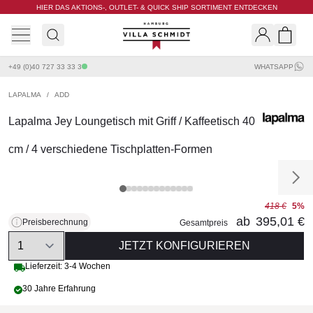
HIER DAS AKTIONS-, OUTLET- & QUICK SHIP SORTIMENT ENTDECKEN
Villa Schmidt
Search
Shopp
+49 (0)40 727 33 33 3
WHATSAPP
LAPALMA
/
ADD
Lapalma Jey Loungetisch mit Griff / Kaffeetisch 40
cm / 4 verschiedene Tischplatten-Formen
418 €
5%
ab
395,01 €
Preisberechnung
Gesamtpreis
Quantity
JETZT KONFIGURIEREN
Lieferzeit: 3-4 Wochen
30 Jahre Erfahrung