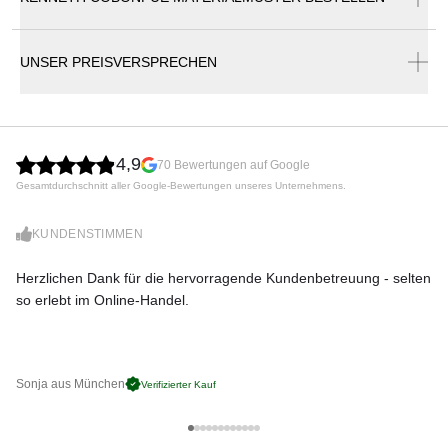
Kenneth Cobonpue Dragnet Swing Gartensessel •
Hängesessel
UNSER PREISVERSPRECHEN
Inspiriert von Fischernetzen und aus Stoff, der um ein
Stahlgestell gewickelt und gewickelt ist, umgibt Sie der
Dragnet Lounge Chair wie ein Kokon. Kenneth Cobonpue
4,9
70 Bewertungen auf Google
Dragnet ist eine moderne Kollektion, die sich perfekt für
Gesamtdurchschnitt aller Google-Bewertungen unseres Unternehmens.
Innen- und Außenbereiche eignet. Die moderne Form des
Sessels macht sie ideal zum Zurücklehnen. Der von
Federica Capitani entworfene dünne, mit Kunststoffgeflecht
KUNDENSTIMMEN
bezogene Stahlrahmen unterstreicht das moderne Design
der Forma. Das Synthetikgeflecht ist besonders
Herzlichen Dank für die hervorragende Kundenbetreuung - selten
Di
widerstandsfähig gegenüber Hitze, Regen, Eis, Schnee und
so erlebt im Online-Handel.
zu
UV-Strahlung.
Synthetikgeflecht
Wetterbeständig
Leicht zu reinigen
Sonja aus München
Pa
Verifizierter Kauf
Inkl. Sitzpolster
Maße (B × T × H)
110 × 86 × 119