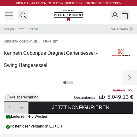
HIER DAS AKTIONS-, OUTLET- & QUICK SHIP SORTIMENT ENTDECKEN
Villa Schmidt
Search
Shopp
+49 (0)40 727 33 33 3
WHATSAPP
KENNETH COBONPUE
/
DRAGNET
Kenneth Cobonpue Dragnet Gartensessel •
Swing Hängesessel
5.343 €
5%
ab
5.049,13 €
Preisberechnung
Gesamtpreis
Quantity
JETZT KONFIGURIEREN
Lieferzeit: 4-5 Wochen
Kostenloser Versand in EU+CH