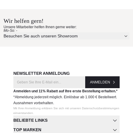
Kenneth Cobonpue
Materialmuster nach Hause
Produktnummer:
SWDN
bestellen
Wir helfen gern!
Unsere Mitarbeiter helfen Ihnen gerne weiter:
Mo-So: -
Erleben Sie unsere Stoffe und Materialien ganz in Ruhe in
Hersteller:
Besuchen Sie auch unseren Showroom
Ihren eigenen vier Wänden.
Kenneth Cobonpue
Aktuelle Originalstoffe des Herstellers
Farbe, Struktur und Haptik authentisch erleben
Persönliche Beratung bei Ihrer Konfiguration
JETZT MUSTER BESTELLEN
NEWSLETTER ANMELDUNG
ANMELDEN
Anmelden und 11% Rabatt auf Ihre erste Bestellung erhalten.*
*Abmeldung jederzeit möglich. Einlösbar ab 1.000 € Bestellwert.
Ausnahmen vorbehalten.
Mit Ihrer Anmeldung erklären Sie sich mit unseren Datenschutzbestimmungen
einverstanden.
BELIEBTE LINKS
TOP MARKEN