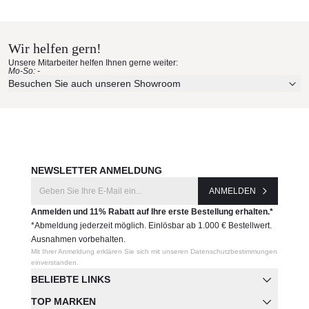
Kenneth Cobonpue
CLDN
Materialmuster nach Hause
bestellen
Wir helfen gern!
Hersteller:
Unsere Mitarbeiter helfen Ihnen gerne weiter:
Kenneth Cobonpue
Mo-So: -
Erleben Sie unsere Stoffe und Materialien ganz in Ruhe in
Besuchen Sie auch unseren Showroom
Ihren eigenen vier Wänden.
Aktuelle Originalstoffe des Herstellers
Farbe, Struktur und Haptik authentisch erleben
Persönliche Beratung bei Ihrer Konfiguration
JETZT MUSTER BESTELLEN
NEWSLETTER ANMELDUNG
ANMELDEN
Anmelden und 11% Rabatt auf Ihre erste Bestellung erhalten.*
*Abmeldung jederzeit möglich. Einlösbar ab 1.000 € Bestellwert.
Ausnahmen vorbehalten.
Mit Ihrer Anmeldung erklären Sie sich mit unseren Datenschutzbestimmungen
einverstanden.
BELIEBTE LINKS
TOP MARKEN