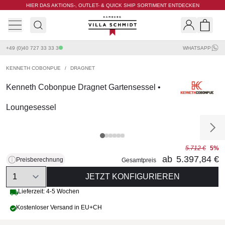
HIER DAS AKTIONS-, OUTLET- & QUICK SHIP SORTIMENT ENTDECKEN
Villa Schmidt
Search
Shopp
+49 (0)40 727 33 33 3
WHATSAPP
KENNETH COBONPUE
/
DRAGNET
Kenneth Cobonpue Dragnet Gartensessel •
Loungesessel
5.712 €
5%
ab
5.397,84 €
Preisberechnung
Gesamtpreis
Quantity
JETZT KONFIGURIEREN
Lieferzeit: 4-5 Wochen
Kostenloser Versand in EU+CH