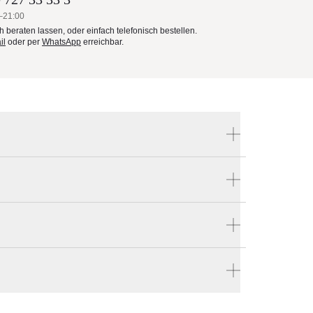
–21:00
ch beraten lassen, oder einfach telefonisch bestellen.
il
oder per
WhatsApp
erreichbar.
Produktnummer:
PT17052
Hersteller:
sicht
GANDIA BLASCO
Hause bestellen
en vier Wänden.