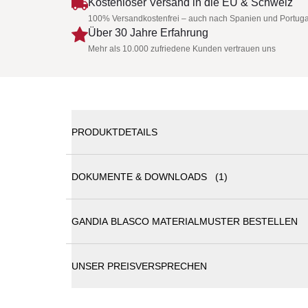
Kostenloser Versand in die EU & Schweiz
100% Versandkostenfrei – auch nach Spanien und Portuga
Über 30 Jahre Erfahrung
Mehr als 10.000 zufriedene Kunden vertrauen uns
PRODUKTDETAILS
DOKUMENTE & DOWNLOADS (1)
GANDIA BLASCO ONSEN Chaiselongue Modu
GANDIA BLASCO MATERIALMUSTER BESTELLEN
Gandia Blasco Katalog
GANDIA BLASCO ONSEN Sofamodul - Chaiselo
Die ONSEN-Kollektion ist sehr schlicht und fügt si
entwickelt, Ruhe zu vermitteln, wie es in der japani
UNSER PREISVERSPRECHEN
David Quincoces
haben sich von der Rationalität 
werden müssen, inspirieren lassen.
Gestell: Edelstahl