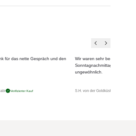
ank für das nette Gespräch und den
Wir waren sehr beeindruckt, da
Sonntagnachmittag beraten wurd
ungewöhnlich.
abi
S.H. von der Goldküste
Verifizierter Kauf
Verifizierter 