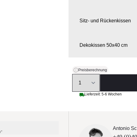
Sitz- und Rückenkissen
Dekokissen 50x40 cm
Dekokissen 40x40 cm
Preisberechnung
Quantity
Schutzhülle
Lieferzeit: 5-6 Wochen
Antonio Sc
n*
+49 (0)40