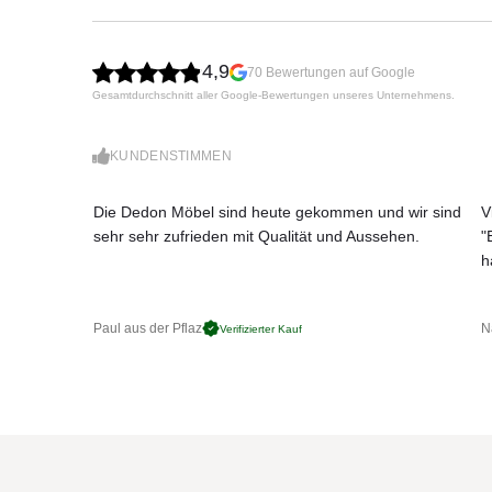
Füllung: Polyurethan-Schaumstoff mit feuerfes
Leicht zu reinigen
Wetterfest
4,9
70 Bewertungen auf Google
Maße: (B × T × H)
Gesamtdurchschnitt aller Google-Bewertungen unseres Unternehmens.
176 × 97 × SH42/70 cm
Hinweis: Dekokissen sind nicht im Preis inbegriff
jeweiligen Stoff festgelegt, weitere Informatione
KUNDENSTIMMEN
entnehmen.
Die Dedon Möbel sind heute gekommen und wir sind
V
line-Handel.
sehr sehr zufrieden mit Qualität und Aussehen.
"
h
Paul aus der Pflaz
N
Verifizierter Kauf