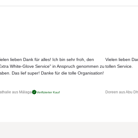
Aktuelle Originalstoffe des Herstellers
ten Stoffbezügen
Farbe, Struktur und Haptik authentisch erleben
Persönliche Beratung bei Ihrer Konfiguration
en und können separat erworben werden. Die Kederfarbe ist zu dem
n können Sie dem angehängten PDF "Übersicht Stoffauswahl Onsen"
ielen lieben Dank für alles! Ich bin sehr froh, den
Vielen lieben D
Extra White-Glove Service" in Anspruch genommen zu
tollen Service.
JETZT MUSTER BESTELLEN
aben. Das lief super! Danke für die tolle Organisation!
athalie aus Málaga
Doreen aus Abu Dh
Verifizierter Kauf