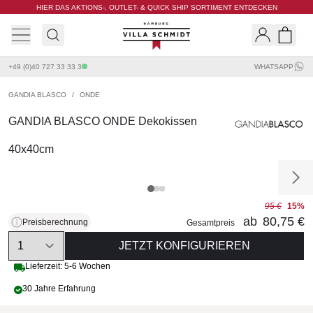
HIER DAS AKTIONS-, OUTLET- & QUICK SHIP SORTIMENT ENTDECKEN
Villa Schmidt
Search
Shopp
+49 (0)40 727 33 33 3
WHATSAPP
GANDIA BLASCO
/
ONDE
GANDIA BLASCO ONDE Dekokissen
40x40cm
95 €
15%
ab
80,75 €
Preisberechnung
Gesamtpreis
Quantity
JETZT KONFIGURIEREN
Lieferzeit: 5-6 Wochen
30 Jahre Erfahrung