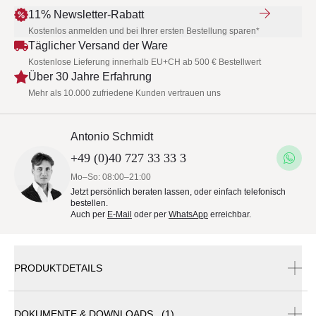
11% Newsletter-Rabatt
Kostenlos anmelden und bei Ihrer ersten Bestellung sparen*
Täglicher Versand der Ware
Kostenlose Lieferung innerhalb EU+CH ab 500 € Bestellwert
Über 30 Jahre Erfahrung
Mehr als 10.000 zufriedene Kunden vertrauen uns
Antonio Schmidt
+49 (0)40 727 33 33 3
Mo–So: 08:00–21:00
Jetzt persönlich beraten lassen, oder einfach telefonisch
bestellen.
Auch per
E-Mail
oder per
WhatsApp
erreichbar.
PRODUKTDETAILS
Bitte beachten Sie die Mindestbestellmenge von 2
DOKUMENTE & DOWNLOADS (1)