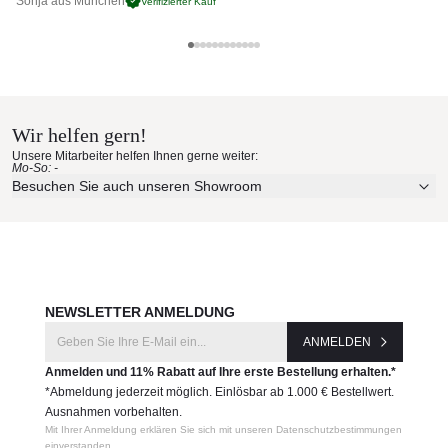
Sonja aus München
Pa
Verifizierter Kauf
GANDIA BLASCO
Materialmuster nach Hause
bestellen
Wir helfen gern!
Unsere Mitarbeiter helfen Ihnen gerne weiter:
Mo-So: -
Erleben Sie unsere Stoffe und Materialien ganz in Ruhe in
Besuchen Sie auch unseren Showroom
Ihren eigenen vier Wänden.
Aktuelle Originalstoffe des Herstellers
Farbe, Struktur und Haptik authentisch erleben
Persönliche Beratung bei Ihrer Konfiguration
JETZT MUSTER BESTELLEN
NEWSLETTER ANMELDUNG
ANMELDEN
Anmelden und 11% Rabatt auf Ihre erste Bestellung erhalten.*
*Abmeldung jederzeit möglich. Einlösbar ab 1.000 € Bestellwert.
Ausnahmen vorbehalten.
Mit Ihrer Anmeldung erklären Sie sich mit unseren Datenschutzbestimmungen
einverstanden.