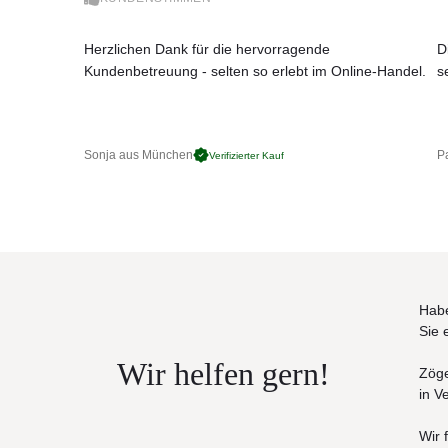
Marmorplatten, es kommt von der Stärke der Tis
cm stark
Herzlichen Dank für die hervorragende
Versand: Die Platte und der Säulenfuß werden
D
Hinweis: Das Logo "Knoll" befindet sich auf de
Kundenbetreuung - selten so erlebt im Online-Handel.
s
Unterschrift des Designers befindet sich ebenfal
Weitere Informationen entnehmen Sie bitte d
Bitte beachten Sie, dass die angezeigten Bil
Sonja aus München
Pa
Verifizierter Kauf
Endprodukt abweichen können.
Habe
Sie 
Wir helfen gern!
Zöge
in V
Wir 