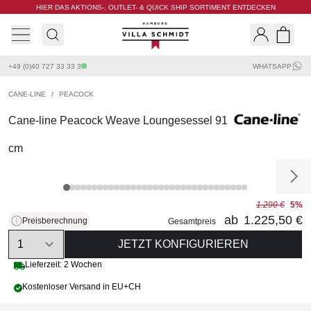
HIER DAS AKTIONS-, OUTLET- & QUICK SHIP SORTIMENT ENTDECKEN
Villa Schmidt
Search
Shopp
+49 (0)40 727 33 33 3
WHATSAPP
CANE-LINE
/
PEACOCK
Cane-line Peacock Weave Loungesessel 91
cm
1.290 €
5%
ab
1.225,50 €
Preisberechnung
Gesamtpreis
Quantity
JETZT KONFIGURIEREN
Lieferzeit: 2 Wochen
Kostenloser Versand in EU+CH