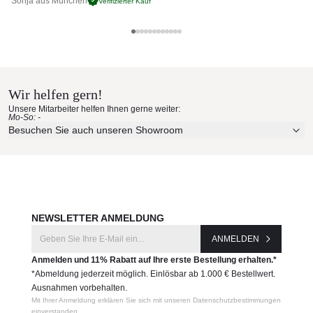
Sonja aus München
Pa
Verifizierter Kauf
60 × 40 cm
Gewicht (Kg)
Cane-line Materialmuster nach
5,15
Hause bestellen
Produktnummer:
5358GIT
Wir helfen gern!
Erleben Sie unsere Stoffe und Materialien ganz in Ruhe in
Unsere Mitarbeiter helfen Ihnen gerne weiter:
Ihren eigenen vier Wänden.
Mo-So: -
Hersteller:
Aktuelle Originalstoffe des Herstellers
Besuchen Sie auch unseren Showroom
Cane-line
Farbe, Struktur und Haptik authentisch erleben
Persönliche Beratung bei Ihrer Konfiguration
JETZT MUSTER BESTELLEN
NEWSLETTER ANMELDUNG
ANMELDEN
Anmelden und 11% Rabatt auf Ihre erste Bestellung erhalten.*
*Abmeldung jederzeit möglich. Einlösbar ab 1.000 € Bestellwert.
Ausnahmen vorbehalten.
Mit Ihrer Anmeldung erklären Sie sich mit unseren Datenschutzbestimmungen
einverstanden.