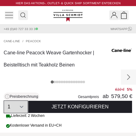
HIER DAS AKTIONS-, OUTLET- & QUICK SHIP SORTIMENT ENTDECKEN
Villa Schmidt
Search
Shopp
+49 (0)40 727 33 33 3
WHATSAPP
CANE-LINE
/
PEACOCK
Cane-line Peacock Weave Gartenhocker |
Beistelltisch mit Teakholz Beinen
610 €
5%
ab
579,50 €
Preisberechnung
Gesamtpreis
Quantity
JETZT KONFIGURIEREN
Lieferzeit: 2 Wochen
Kostenloser Versand in EU+CH