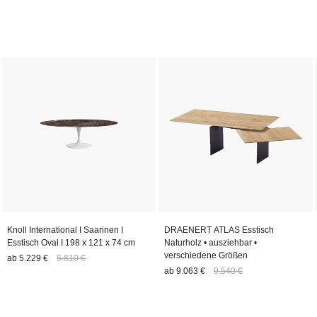
Knoll International I Saarinen I
DRAENERT ATLAS Esstisch
Esstisch Oval I 198 x 121 x 74 cm
Naturholz • ausziehbar •
verschiedene Größen
ab
5.229 €
5.810 €
ab
9.063 €
9.540 €