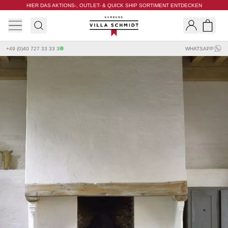
HIER DAS AKTIONS-, OUTLET- & QUICK SHIP SORTIMENT ENTDECKEN
Villa Schmidt
Search
Shopp
+49 (0)40 727 33 33 3
WHATSAPP