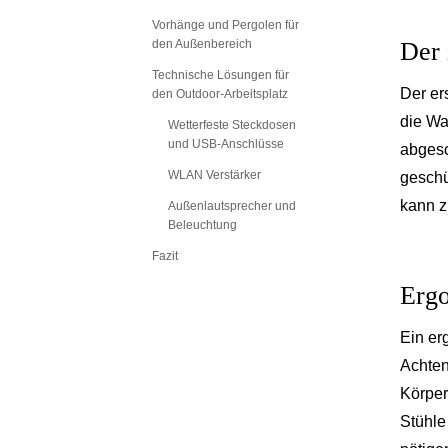
Vorhänge und Pergolen für
den Außenbereich
Der 
Technische Lösungen für
Der er
den Outdoor-Arbeitsplatz
die Wa
Wetterfeste Steckdosen
und USB-Anschlüsse
abgesc
WLAN Verstärker
geschü
kann z
Außenlautsprecher und
Beleuchtung
Fazit
Ergo
Ein er
Achten
Körper
Stühle