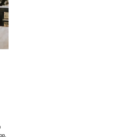
m
op,