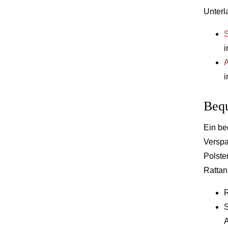
Unterl
S
i
A
i
Bequ
Ein be
Verspa
Polste
Rattan
R
S