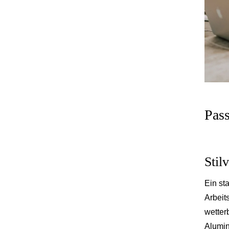
Pass
Stil
Ein st
Arbeit
wetter
Alumin