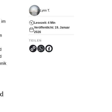
Lynn T.
 im
Lesezeit: 4 Min
Veröffentlicht: 19. Januar
2026
rn
TEILEN
d
d
hnik
nd