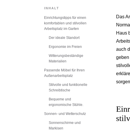
INHALT
Das Ar
Einrichtungstipps für einen
komfortablen und stilvollen
Normal
Arbeitsplatz im Garten
Haus b
Der ideale Standort
Arbeit
Ergonomie im Freien
auch d
Witterungsbeständige
geben 
Materialien
stilvo
Passende Möbel für Ihren
erklär
Außenarbeitsplatz
sorgen
Stilvolle und funktionelle
Schreibtische
Bequeme und
ergonomische Stühle.
Einr
Sonnen- und Wetterschutz
stil
Sonnenschirme und
Markisen