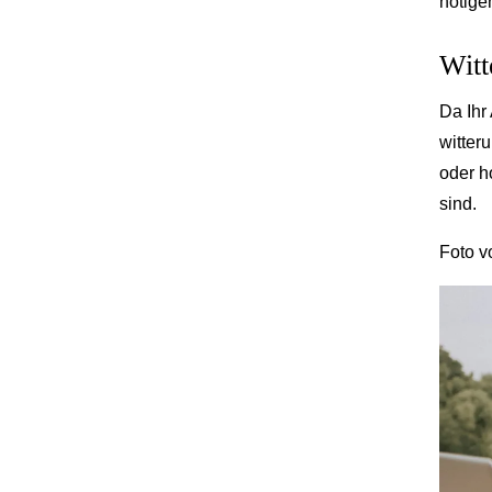
nötige
Witt
Da Ihr 
witter
oder h
sind.
Foto 