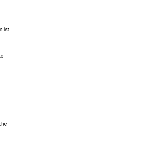
n ist
n
ke
che