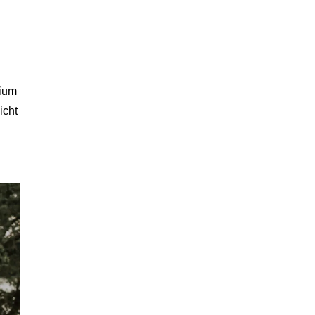
nium
icht